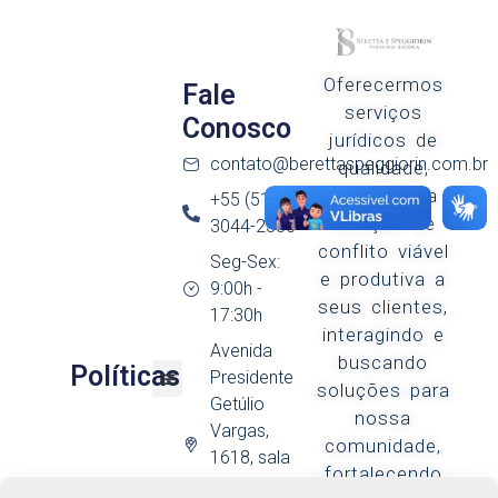
Oferecermos
Fale
serviços
Conosco
jurídicos de
contato@berettaspeggiorin.com.br
qualidade,
buscando a
+55 (51)
solução de
3044-2335
conflito viável
Seg-Sex:
e produtiva a
9:00h -
seus clientes,
17:30h
interagindo e
Avenida
buscando
Políticas
Presidente
soluções para
Getúlio
nossa
Vargas,
comunidade,
1618, sala
fortalecendo
05, Alvorada,