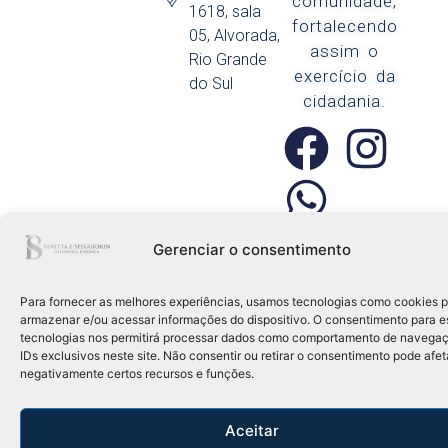
comunidade,
1618, sala
fortalecendo
05, Alvorada,
assim o
Rio Grande
exercício da
do Sul
cidadania.
Gerenciar o consentimento
Para fornecer as melhores experiências, usamos tecnologias como cookies 
armazenar e/ou acessar informações do dispositivo. O consentimento para e
tecnologias nos permitirá processar dados como comportamento de navega
Beretta e Speggiorin | 2025 © Todos os Direitos Reservados
IDs exclusivos neste site. Não consentir ou retirar o consentimento pode afet
negativamente certos recursos e funções.
Desenvolvido por Codeki Web
Aceitar