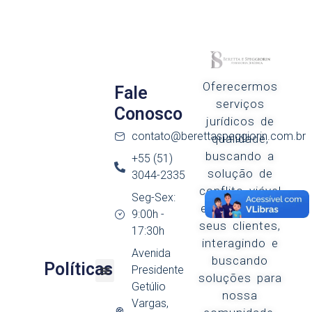
Oferecermos
Fale
serviços
Conosco
jurídicos de
contato@berettaspeggiorin.com.br
qualidade,
buscando a
+55 (51)
solução de
3044-2335
conflito viável
Seg-Sex:
e produtiva a
9:00h -
seus clientes,
17:30h
interagindo e
Avenida
buscando
Políticas
Presidente
soluções para
Getúlio
nossa
Vargas,